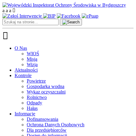
a
a
a
O Nas
WIOŚ
Misja
Wizja
Aktualności
Kontrole
Powietrze
Gospodarka wodna
Wykaz oczyszczalni
Rolnictwo
Odpady
Hałas
Informacje
Dofinansowania
Ochrona Danych Osobowych
Dla przedsiębiorców
Dostęp do informacji