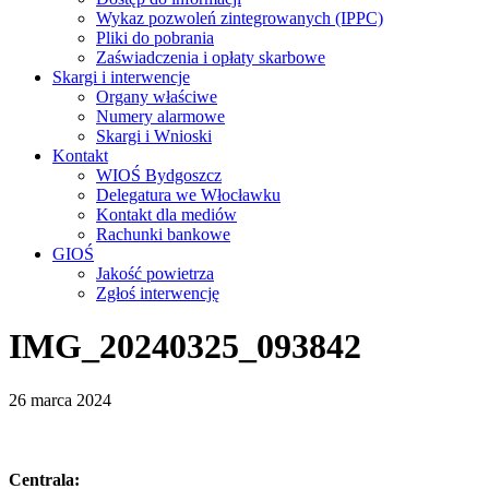
Wykaz pozwoleń zintegrowanych (IPPC)
Pliki do pobrania
Zaświadczenia i opłaty skarbowe
Skargi i interwencje
Organy właściwe
Numery alarmowe
Skargi i Wnioski
Kontakt
WIOŚ Bydgoszcz
Delegatura we Włocławku
Kontakt dla mediów
Rachunki bankowe
GIOŚ
Jakość powietrza
Zgłoś interwencję
IMG_20240325_093842
26 marca 2024
Centrala: