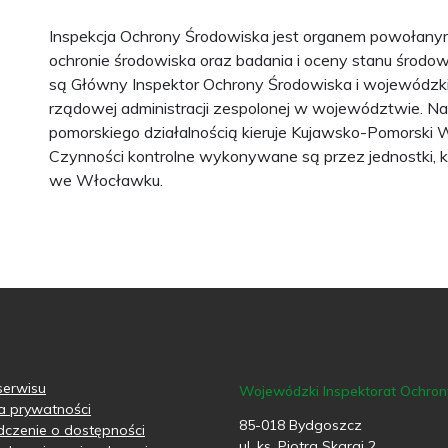
Inspekcja Ochrony Środowiska jest organem powołanym 
ochronie środowiska oraz badania i oceny stanu środo
są Główny Inspektor Ochrony Środowiska i wojewódzki 
rządowej administracji zespolonej w województwie. N
pomorskiego działalnością kieruje Kujawsko-Pomorski 
Czynności kontrolne wykonywane są przez jednostki, kt
we Włocławku.
erwisu
Wojewódzki Inspektorat Ochro
ka prywatności
85-018 Bydgoszcz
czenie o dostępności
ul. ks. Piotra Skargi 2