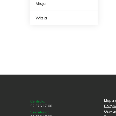
Misja
Wizja
Mapa s
Centrala:
52 376 17 00
Polity
Oświad
Sekretariat: