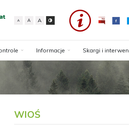
A
A
A
ontrole
Informacje
Skargi i interwen
WIOŚ