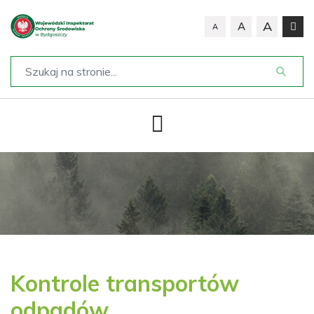
A
A
A
Kontrole transportów
odpadów