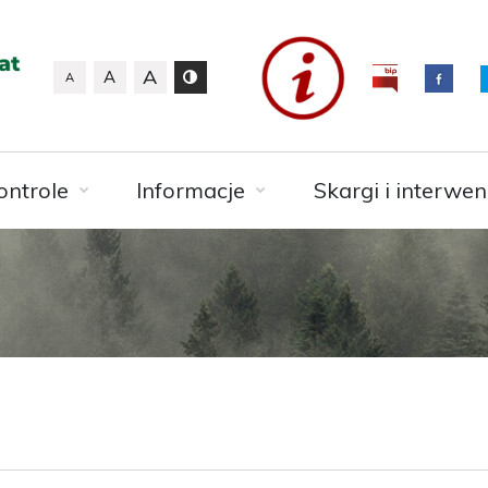
A
A
A
ontrole
Informacje
Skargi i interwen