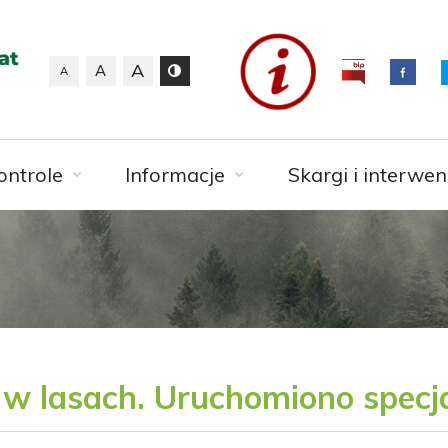
A
A
A
ontrole
Informacje
Skargi i interwen
 w lasach. Uruchomiono spec