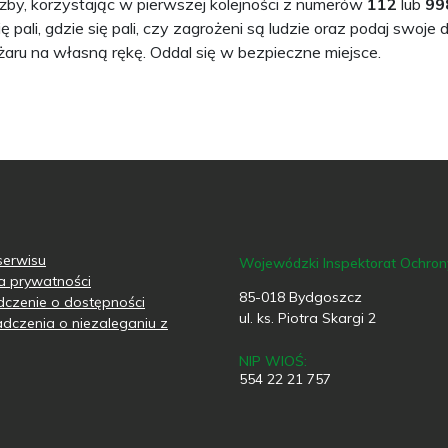
by, korzystając w pierwszej kolejności z numerów
112
lub
99
ę pali, gdzie się pali, czy zagrożeni są ludzie oraz podaj swoj
żaru na własną rękę. Oddal się w bezpieczne miejsce.
erwisu
Wojewódzki Inspektorat Ochro
ka prywatności
85-018 Bydgoszcz
czenie o dostępności
ul. ks. Piotra Skargi 2
dczenia o niezaleganiu z
NIP WIOŚ:
554 22 21 757