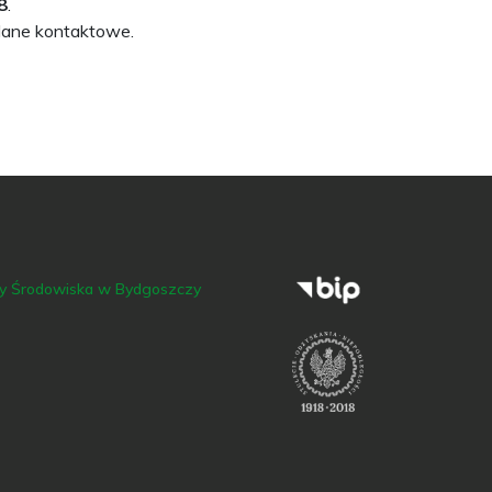
8
.
e dane kontaktowe.
ny Środowiska w Bydgoszczy