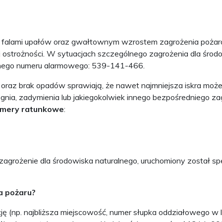
falami upałów oraz gwałtownym wzrostem zagrożenia pożaro
 ostrożności. W sytuacjach szczególnego zagrożenia dla śro
nego numeru alarmowego: 539-141-466.
ki oraz brak opadów sprawiają, że nawet najmniejsza iskra mo
ia, zadymienia lub jakiegokolwiek innego bezpośredniego za
umery ratunkowe
:
zagrożenie dla środowiska naturalnego, uruchomiony został s
a pożaru?
ację (np. najbliższa miejscowość, numer słupka oddziałowego w 