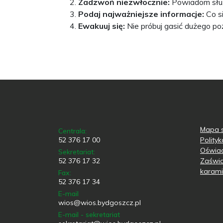
Zadzwoń niezwłocznie:
Powiadom służ
Podaj najważniejsze informacje:
Co si
Ewakuuj się:
Nie próbuj gasić dużego po
Mapa s
Centrala:
52 376 17 00
Polity
Oświad
Sekretariat:
52 376 17 32
Zaświa
karami
Fax:
52 376 17 34
E-mail
wios@wios.bydgoszcz.pl
E-mail - sekretariat