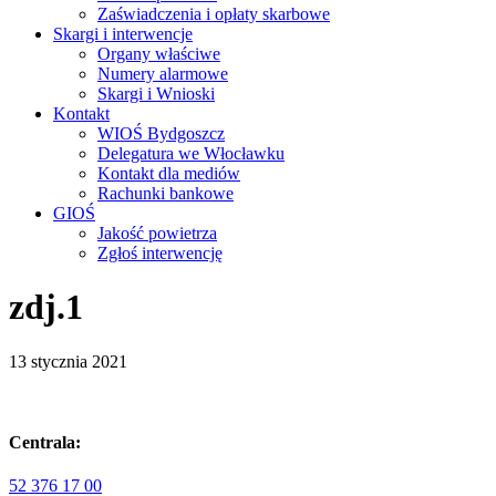
Zaświadczenia i opłaty skarbowe
Skargi i interwencje
Organy właściwe
Numery alarmowe
Skargi i Wnioski
Kontakt
WIOŚ Bydgoszcz
Delegatura we Włocławku
Kontakt dla mediów
Rachunki bankowe
GIOŚ
Jakość powietrza
Zgłoś interwencję
zdj.1
13 stycznia 2021
Centrala:
52 376 17 00