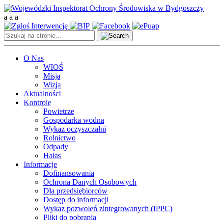
a
a
a
O Nas
WIOŚ
Misja
Wizja
Aktualności
Kontrole
Powietrze
Gospodarka wodna
Wykaz oczyszczalni
Rolnictwo
Odpady
Hałas
Informacje
Dofinansowania
Ochrona Danych Osobowych
Dla przedsiębiorców
Dostęp do informacji
Wykaz pozwoleń zintegrowanych (IPPC)
Pliki do pobrania