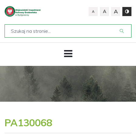
A
A
A
PA130068