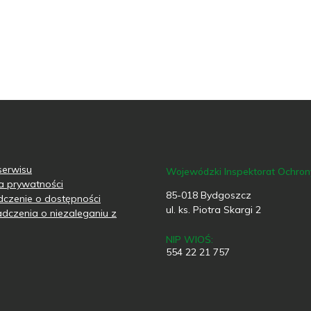
erwisu
Wojewódzki Inspektorat Ochro
ka prywatności
85-018 Bydgoszcz
czenie o dostępności
ul. ks. Piotra Skargi 2
dczenia o niezaleganiu z
NIP WIOŚ:
554 22 21 757