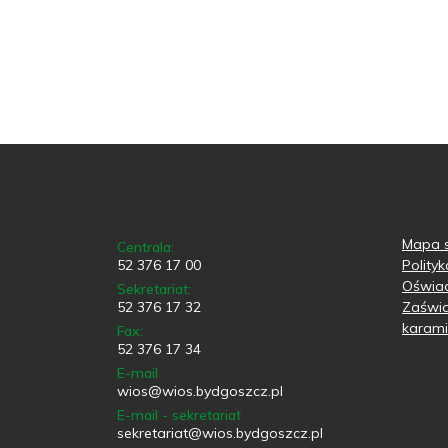
Mapa s
Centrala:
52 376 17 00
Polity
Oświad
Sekretariat:
52 376 17 32
Zaświa
karami
Fax:
52 376 17 34
E-mail
wios@wios.bydgoszcz.pl
E-mail - sekretariat
sekretariat@wios.bydgoszcz.pl