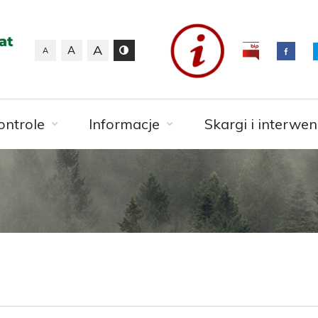
A
A
A
ontrole
Informacje
Skargi i interwen