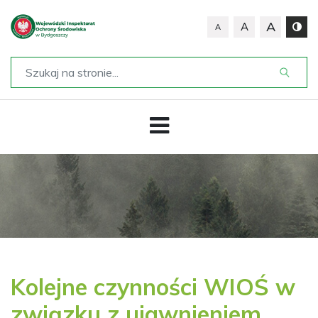
A
A
A
Kolejne czynności WIOŚ w
związku z ujawnieniem