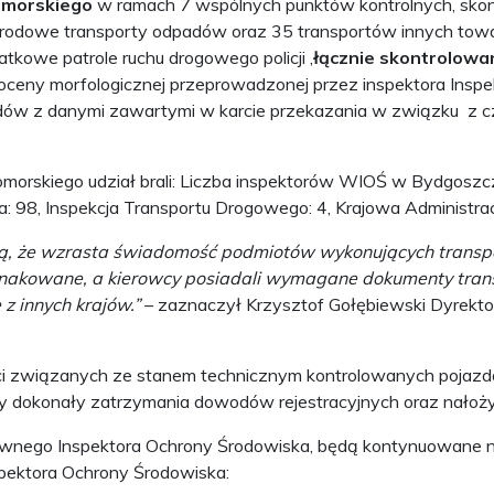
omorskiego
w ramach 7 wspólnych punktów kontrolnych, skon
odowe transporty odpadów oraz 35 transportów innych towaró
kowe patrole ruchu drogowego policji ,
łącznie skontrolow
oceny morfologicznej przeprowadzonej przez inspektora Inspe
dów z danymi zawartymi w karcie przekazania w związku z 
morskiego udział brali: Liczba inspektorów WIOŚ w Bydgoszcz
ja: 98, Inspekcja Transportu Drogowego: 4, Krajowa Administrac
ą, że wzrasta świadomość podmiotów wykonujących transp
nakowane, a kierowcy posiadali wymagane dokumenty trans
z innych krajów.”
– zaznaczył Krzysztof Gołębiewski Dyrekt
ci związanych ze stanem technicznym kontrolowanych pojaz
y dokonały zatrzymania dowodów rejestracyjnych oraz nałoż
ównego Inspektora Ochrony Środowiska, będą kontynuowane na
spektora Ochrony Środowiska: