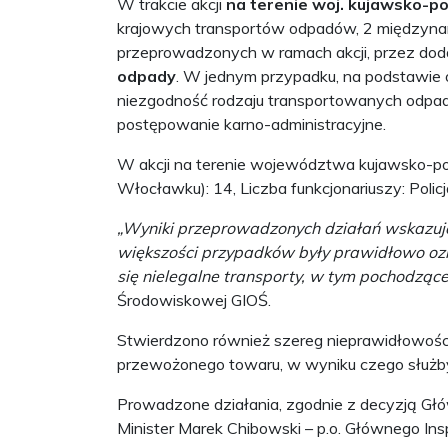
W trakcie akcji
na terenie woj. kujawsko-p
krajowych transportów odpadów, 2 międzynar
przeprowadzonych w ramach akcji, przez dodat
odpady
. W jednym przypadku, na podstawie 
niezgodność rodzaju transportowanych odpa
postępowanie karno-administracyjne.
W akcji na terenie województwa kujawsko-po
Włocławku): 14, Liczba funkcjonariuszy: Polic
„Wyniki przeprowadzonych działań wskazuj
większości przypadków były prawidłowo oz
się nielegalne transporty, w tym pochodzące 
Środowiskowej GIOŚ.
Stwierdzono również szereg nieprawidłowoś
przewożonego towaru, w wyniku czego służb
Prowadzone działania, zgodnie z decyzją Gł
Minister Marek Chibowski – p.o. Głównego In