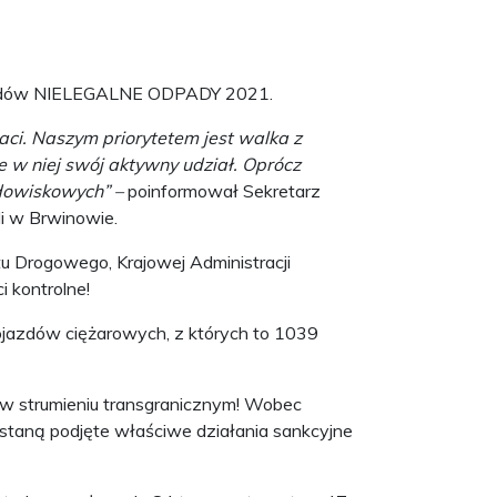
odpadów NIELEGALNE ODPADY 2021.
ci. Naszym priorytetem jest walka z
ze w niej swój aktywny udział. Oprócz
odowiskowych” –
poinformował Sekretarz
li w Brwinowie.
tu Drogowego, Krajowej Administracji
 kontrolne!
ojazdów ciężarowych, z których to 1039
 w strumieniu transgranicznym! Wobec
staną podjęte właściwe działania sankcyjne