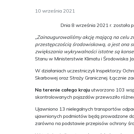
10 września 2021
Dnia 8 września 2021 r. został
„Zainaugurowaliśmy akcję mającą na celu z
przestępczością środowiskową, a jest ona sku
zwiększania wykrywalności istotne są kons
Stanu w Ministerstwie Klimatu i Środowiska J
W działaniach uczestniczyli Inspektorzy Ochro
Skarbowej oraz Straży Granicznej. Łącznie 
Na terenie całego kraju
utworzono 103 wspól
skontrolowanych pojazdów przewoziło różneg
Ujawniono 13 nielegalnych transportów odpa
ujawnionych podmiotów będą prowadzone dalsz
zarówno na podstawie przepisów ochrony środ