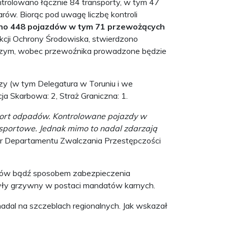
trolowano łącznie 84 transporty, w tym 47
w. Biorąc pod uwagę liczbę kontroli
ano 448 pojazdów w tym 71 przewożących
kcji Ochrony Środowiska, stwierdzono
czym, wobec przewoźnika prowadzone będzie
y (w tym Delegatura w Toruniu i we
ja Skarbowa: 2, Straż Graniczna: 1.
ort odpadów. Kontrolowane pojazdy w
portowe. Jednak mimo to nadal zdarzają
or Departamentu Zwalczania Przestępczości
dów bądź sposobem zabezpieczenia
yły grzywny w postaci mandatów karnych.
dal na szczeblach regionalnych. Jak wskazał