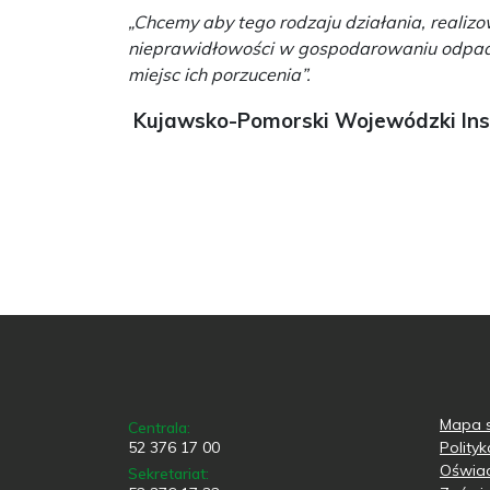
„
Chcemy aby tego rodzaju działania, realiz
nieprawidłowości w gospodarowaniu odpadam
miejsc ich porzucenia”.
Kujawsko-Pomorski Wojewódzki Ins
Mapa s
Centrala:
52 376 17 00
Polity
Oświad
Sekretariat: