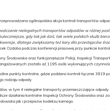
a przeprowadzana ogólnopolska akcja kontroli transportów 
walczanie nielegalnych transportów odpadów w różnej posta
teczniejsza, gdy tak jak dziś, tak wiele polskich służb bier
ekwencje, dlatego zwiększamy też kary dla przestępców śr
acek Ozdoba podczas konferencji prasowej przy punkcie kontro
ny Środowiska oraz funkcjonariusze Policji, Inspekcji Transpor
zaangażowanych zostało aż 1195 osób wykonujących czynności
ne punkty kontrolne, gdzie poddano kontroli łącznie 3819 p
o rodzaju odpady.
dów, w tym 4 nielegalne transporty przemieszczające odpady
e działania kontrolne Inspekcji Ochrony Środowiska oraz zo
owiska jak i przepisów kodeksu karnego.