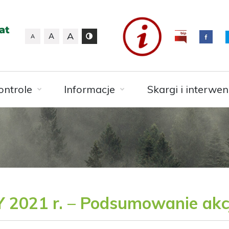
A
A
A
ontrole
Informacje
Skargi i interwen
021 r. – Podsumowanie akcj