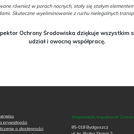
owane również w porach nocnych, stały się stałym elemente
i. Skuteczne wyeliminowanie z ruchu nielegalnych transp
pektor Ochrony Środowiska dziękuje wszystkim
udział i owocną współpracę.
erwisu
Wojewódzki Inspektorat Ochro
ka prywatności
85-018 Bydgoszcz
czenie o dostępności
ul. ks. Piotra Skargi 2