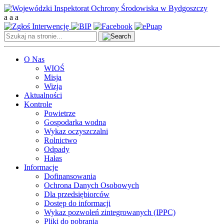
a
a
a
O Nas
WIOŚ
Misja
Wizja
Aktualności
Kontrole
Powietrze
Gospodarka wodna
Wykaz oczyszczalni
Rolnictwo
Odpady
Hałas
Informacje
Dofinansowania
Ochrona Danych Osobowych
Dla przedsiębiorców
Dostęp do informacji
Wykaz pozwoleń zintegrowanych (IPPC)
Pliki do pobrania