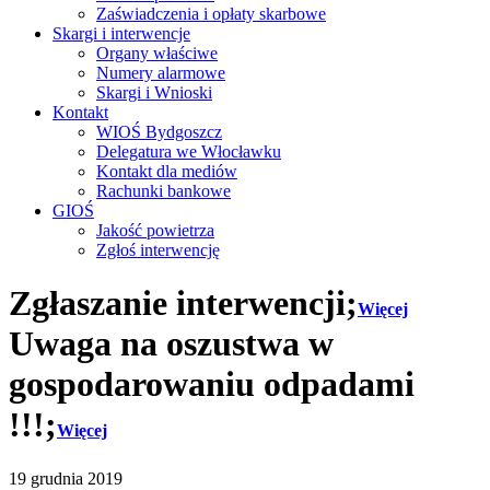
Zaświadczenia i opłaty skarbowe
Skargi i interwencje
Organy właściwe
Numery alarmowe
Skargi i Wnioski
Kontakt
WIOŚ Bydgoszcz
Delegatura we Włocławku
Kontakt dla mediów
Rachunki bankowe
GIOŚ
Jakość powietrza
Zgłoś interwencję
Zgłaszanie interwencji;
Więcej
Uwaga na oszustwa w
gospodarowaniu odpadami
!!!;
Więcej
19 grudnia 2019