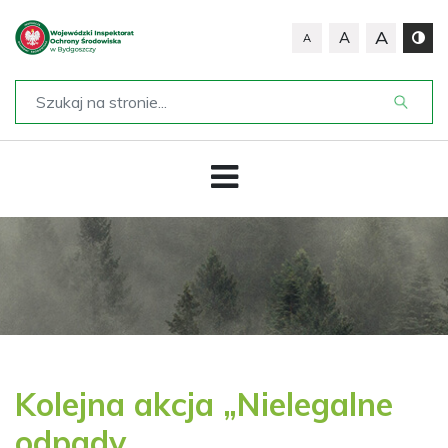
A
A
A
Kolejna akcja „Nielegalne
odpady